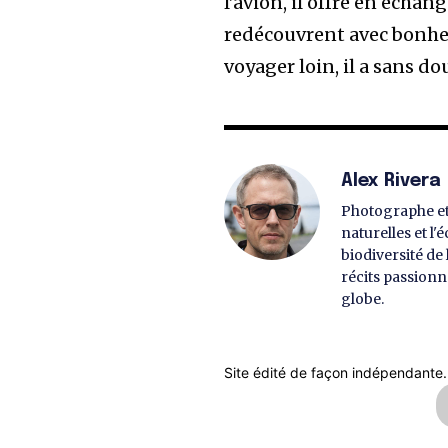
l’avion, il offre en écha
redécouvrent avec bonhe
voyager loin, il a sans do
Alex Rivera
Photographe et 
naturelles et l
biodiversité de
récits passionn
globe.
Site édité de façon indépendante.