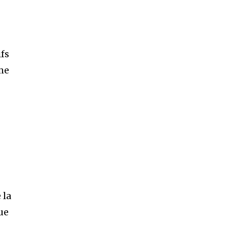
ifs
me
 la
ue