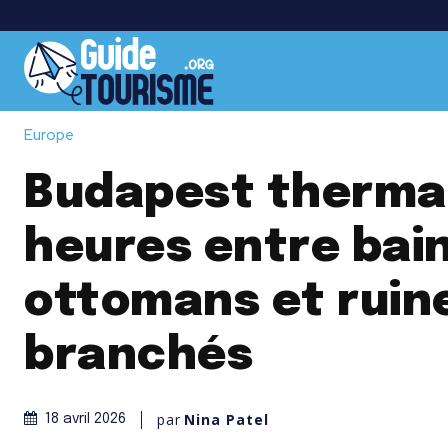
Europe
Budapest thermal
heures entre bai
ottomans et ruin
branchés
par
Nina Patel
18 avril 2026