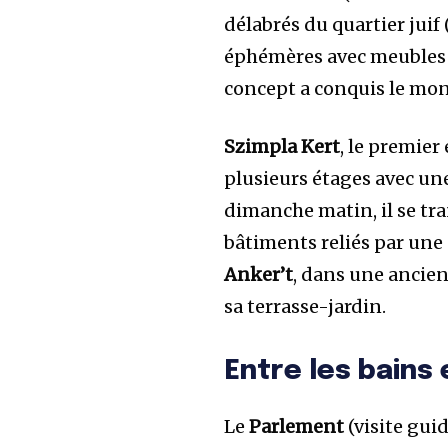
délabrés du quartier jui
éphémères avec meubles d
concept a conquis le mon
Szimpla Kert
, le premier 
plusieurs étages avec un
dimanche matin, il se tr
bâtiments reliés par une p
Anker’t
, dans une ancien
sa terrasse-jardin.
Entre les bains 
Le
Parlement
(visite gui