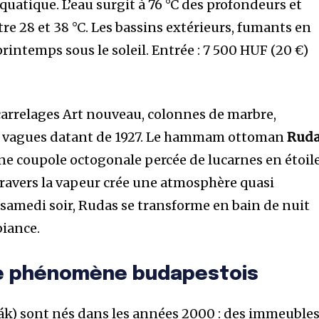
uatique. L’eau surgit à 76 °C des profondeurs et
re 28 et 38 °C. Les bassins extérieurs, fumants en
rintemps sous le soleil. Entrée : 7 500 HUF (20 €)
 carrelages Art nouveau, colonnes de marbre,
à vagues datant de 1927. Le hammam ottoman
Rud
une coupole octogonale percée de lucarnes en étoil
 travers la vapeur crée une atmosphère quasi
 samedi soir, Rudas se transforme en bain de nuit
biance.
 le phénomène budapestois
) sont nés dans les années 2000 : des immeuble