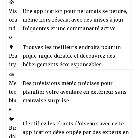
🧭
Vis
Une application pour ne jamais se perdre,
ora
même hors réseau, avec des mises à jour
nd
fréquentes et une communauté active.
o
🌳
Trouvez les meilleurs endroits pour un
Pra
pique-nique durable et découvrez des
iry
hébergements écoresponsables.
⛅
Me
Des prévisions météo précises pour
teo
planifier votre aventure en extérieur sans
blu
mauvaise surprise.
e
🐦
Identifiez les chants d’oiseaux avec cette
Bir
application développée par des experts en
dN