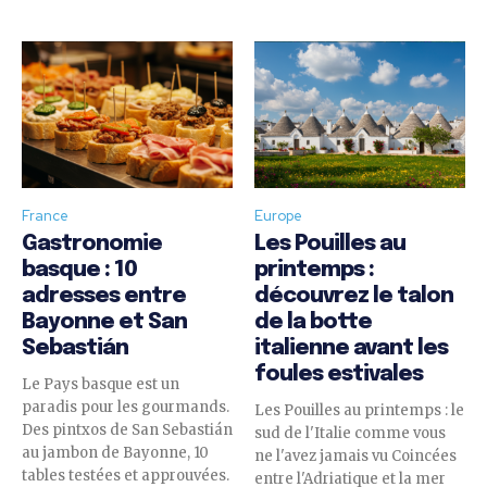
France
Europe
Gastronomie
Les Pouilles au
basque : 10
printemps :
adresses entre
découvrez le talon
Bayonne et San
de la botte
Sebastián
italienne avant les
foules estivales
Le Pays basque est un
paradis pour les gourmands.
Les Pouilles au printemps : le
Des pintxos de San Sebastián
sud de l'Italie comme vous
au jambon de Bayonne, 10
ne l'avez jamais vu Coincées
tables testées et approuvées.
entre l'Adriatique et la mer