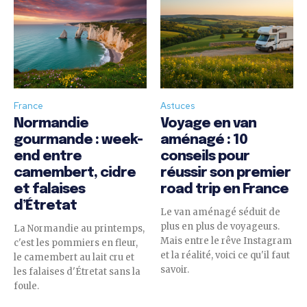
France
Astuces
Normandie
Voyage en van
gourmande : week-
aménagé : 10
end entre
conseils pour
camembert, cidre
réussir son premier
et falaises
road trip en France
d’Étretat
Le van aménagé séduit de
plus en plus de voyageurs.
La Normandie au printemps,
Mais entre le rêve Instagram
c'est les pommiers en fleur,
et la réalité, voici ce qu'il faut
le camembert au lait cru et
savoir.
les falaises d'Étretat sans la
foule.