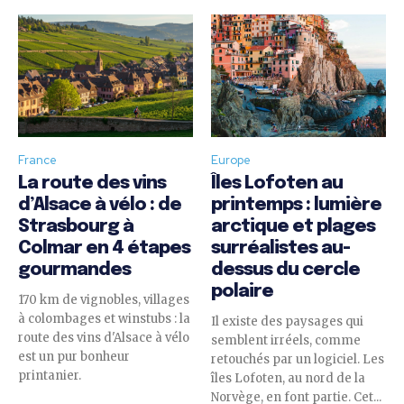
France
Europe
La route des vins
Îles Lofoten au
d’Alsace à vélo : de
printemps : lumière
Strasbourg à
arctique et plages
Colmar en 4 étapes
surréalistes au-
gourmandes
dessus du cercle
polaire
170 km de vignobles, villages
à colombages et winstubs : la
Il existe des paysages qui
route des vins d'Alsace à vélo
semblent irréels, comme
est un pur bonheur
retouchés par un logiciel. Les
printanier.
îles Lofoten, au nord de la
Norvège, en font partie. Cet...